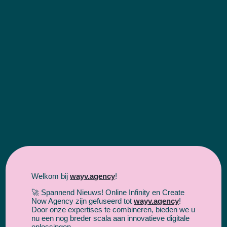
Contact opnemen
Welkom bij
wayv.agency
!
🚀 Spannend Nieuws! Online Infinity en Create
Now Agency zijn gefuseerd tot
wayv.agency
!
Door onze expertises te combineren, bieden we u
nu een nog breder scala aan innovatieve digitale
oplossingen.