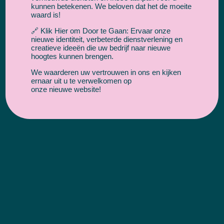
kunnen betekenen. We beloven dat het de moeite
waard is!
🔗 Klik Hier om Door te Gaan: Ervaar onze
nieuwe identiteit, verbeterde dienstverlening en
creatieve ideeën die uw bedrijf naar nieuwe
succesformule
hoogtes kunnen brengen.
Onze
voor SEO
We waarderen uw vertrouwen in ons en kijken
ernaar uit u te verwelkomen op
onze nieuwe website!
Kennismaking
Wij zijn benieuwd naar jou en jouw bedrijf. Wat is