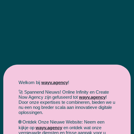
Welkom bij
wayv.agency
!
🚀 Spannend Nieuws! Online Infinity en Create
Now Agency zijn gefuseerd tot
wayv.agency
!
Door onze expertises te combineren, bieden we u
nu een nog breder scala aan innovatieve digitale
oplossingen.
🌐 Ontdek Onze Nieuwe Website: Neem een
kijkje op
wayv.agency
en ontdek wat onze
vernieuwde diensten en frisse aanpak voor u