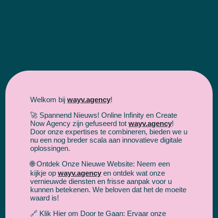
Welkom bij
wayv.agency
!
🚀 Spannend Nieuws! Online Infinity en Create
Now Agency zijn gefuseerd tot
wayv.agency
!
Door onze expertises te combineren, bieden we u
nu een nog breder scala aan innovatieve digitale
succesformule
Onze
oplossingen.
voor websites
🌐 Ontdek Onze Nieuwe Website: Neem een
kijkje op
wayv.agency
en ontdek wat onze
vernieuwde diensten en frisse aanpak voor u
kunnen betekenen. We beloven dat het de moeite
waard is!
🔗 Klik Hier om Door te Gaan: Ervaar onze