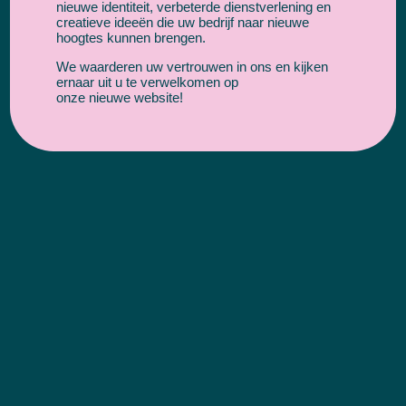
nieuwe identiteit, verbeterde dienstverlening en
creatieve ideeën die uw bedrijf naar nieuwe
hoogtes kunnen brengen.
We waarderen uw vertrouwen in ons en kijken
ernaar uit u te verwelkomen op
onze nieuwe website!
Introductie
Het is erg belangrijk dat wij de doelen van je
website in kaart brengen. De afweging is dan
natuurlijk of er maatwerk nodig is of dat een
klantvriendelijke CMS systeem voldoet aan uw
eisen. Wij helpen u graag verder.
Conceptualisatie
Wij gaan intern aan de slag om de website op
papier uit te schetsen. Hier maken wij een
overzicht van alle benodigdheden om ervoor te
zorgen dat u bij oplevering alle tools tot uw