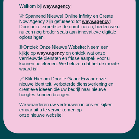
Welkom bij
wayv.agency
!
🚀 Spannend Nieuws! Online Infinity en Create
Now Agency zijn gefuseerd tot
wayv.agency
!
Door onze expertises te combineren, bieden we u
nu een nog breder scala aan innovatieve digitale
oplossingen.
🌐 Ontdek Onze Nieuwe Website: Neem een
kijkje op
wayv.agency
en ontdek wat onze
vernieuwde diensten en frisse aanpak voor u
kunnen betekenen. We beloven dat het de moeite
waard is!
🔗 Klik Hier om Door te Gaan: Ervaar onze
nieuwe identiteit, verbeterde dienstverlening en
creatieve ideeën die uw bedrijf naar nieuwe
hoogtes kunnen brengen.
We waarderen uw vertrouwen in ons en kijken
ernaar uit u te verwelkomen op
onze nieuwe website!