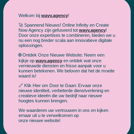
Welkom bij
wayv.agency
!
🚀 Spannend Nieuws! Online Infinity en Create
succesformule
Onze
Now Agency zijn gefuseerd tot
wayv.agency
!
Door onze expertises te combineren, bieden we u
voor webbeheer
nu een nog breder scala aan innovatieve digitale
oplossingen.
🌐 Ontdek Onze Nieuwe Website: Neem een
kijkje op
wayv.agency
en ontdek wat onze
vernieuwde diensten en frisse aanpak voor u
kunnen betekenen. We beloven dat het de moeite
waard is!
🔗 Klik Hier om Door te Gaan: Ervaar onze
nieuwe identiteit, verbeterde dienstverlening en
creatieve ideeën die uw bedrijf naar nieuwe
hoogtes kunnen brengen.
We waarderen uw vertrouwen in ons en kijken
Kennismaking
ernaar uit u te verwelkomen op
onze nieuwe website!
Het is erg belangrijk dat wij de doelen van je
website in kaart brengen om vervolgens af te