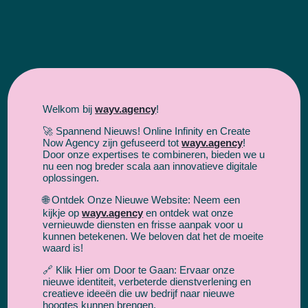
Welkom bij
wayv.agency
!
🚀 Spannend Nieuws! Online Infinity en Create
Now Agency zijn gefuseerd tot
wayv.agency
!
Door onze expertises te combineren, bieden we u
nu een nog breder scala aan innovatieve digitale
oplossingen.
🌐 Ontdek Onze Nieuwe Website: Neem een
kijkje op
wayv.agency
en ontdek wat onze
succesformule
vernieuwde diensten en frisse aanpak voor u
Onze
kunnen betekenen. We beloven dat het de moeite
voor SEO
waard is!
🔗 Klik Hier om Door te Gaan: Ervaar onze
nieuwe identiteit, verbeterde dienstverlening en
creatieve ideeën die uw bedrijf naar nieuwe
hoogtes kunnen brengen.