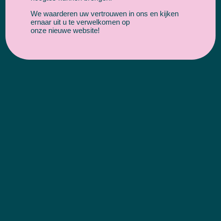
We waarderen uw vertrouwen in ons en kijken
ernaar uit u te verwelkomen op
onze nieuwe website!
Kennismaking
Wij zijn benieuwd naar jou en jouw bedrijf. Wat is
jouw doelgroep? Wat is de geschiedenis van jouw
business?
Strategie
Het is vooraf belangrijk om een aantal belangrijke
pijlers in kaart te brengen. Samen zullen we deze
pijlers uitwerken om van jouw SEO campagne een
succes te maken.