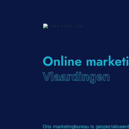
Skip
to
content
Online market
Vlaardingen
Ons marketingbureau is gespecialiseerd