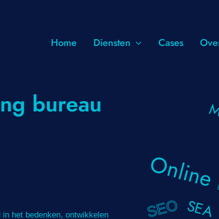
Home
Diensten
Cases
Ove
Google Optimalisati
ing bureau
M
Zoekmachine Optimalisatie
Zoekmachine Adverteren
Online
Google Shopping
Google Mijn Bedrijf
SEA
SEO
 in het bedenken, ontwikkelen