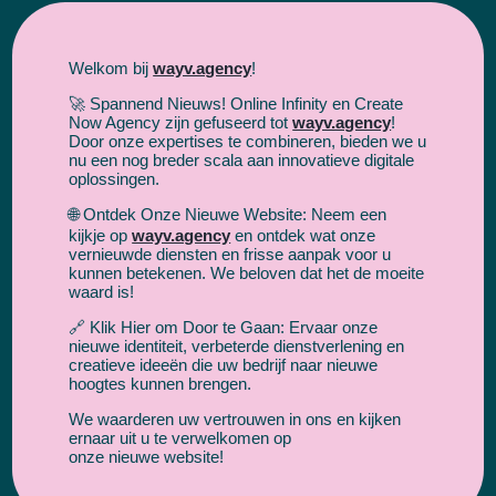
Welkom bij
wayv.agency
!
🚀 Spannend Nieuws! Online Infinity en Create
Now Agency zijn gefuseerd tot
wayv.agency
!
Door onze expertises te combineren, bieden we u
nu een nog breder scala aan innovatieve digitale
oplossingen.
🌐 Ontdek Onze Nieuwe Website: Neem een
kijkje op
wayv.agency
en ontdek wat onze
vernieuwde diensten en frisse aanpak voor u
kunnen betekenen. We beloven dat het de moeite
waard is!
🔗 Klik Hier om Door te Gaan: Ervaar onze
nieuwe identiteit, verbeterde dienstverlening en
creatieve ideeën die uw bedrijf naar nieuwe
hoogtes kunnen brengen.
We waarderen uw vertrouwen in ons en kijken
ernaar uit u te verwelkomen op
onze nieuwe website!