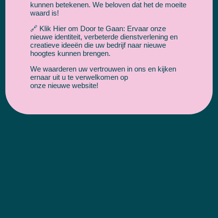
kunnen betekenen. We beloven dat het de moeite
waard is!
🔗 Klik Hier om Door te Gaan: Ervaar onze
nieuwe identiteit, verbeterde dienstverlening en
creatieve ideeën die uw bedrijf naar nieuwe
hoogtes kunnen brengen.
We waarderen uw vertrouwen in ons en kijken
ernaar uit u te verwelkomen op
onze nieuwe website!
Ons reclame bureau is de beste in het bedenken,
ontwikkelen en implementeren van online
marketingstrategieën. Of het nu gaat om een website op
maat, SEO of SEA optimalisatie, of het beheer van online