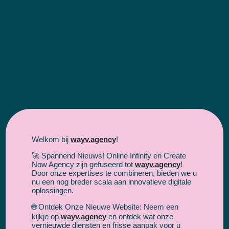
Skip
Liever bellen of mailen?
to
085 130 76 45
content
Home
info@online-infinity.nl
nsten
Welkom bij
wayv.agency
!
🚀 Spannend Nieuws! Online Infinity en Create
Now Agency zijn gefuseerd tot
wayv.agency
!
Door onze expertises te combineren, bieden we u
nu een nog breder scala aan innovatieve digitale
oplossingen.
🌐 Ontdek Onze Nieuwe Website: Neem een
kijkje op
wayv.agency
en ontdek wat onze
vernieuwde diensten en frisse aanpak voor u