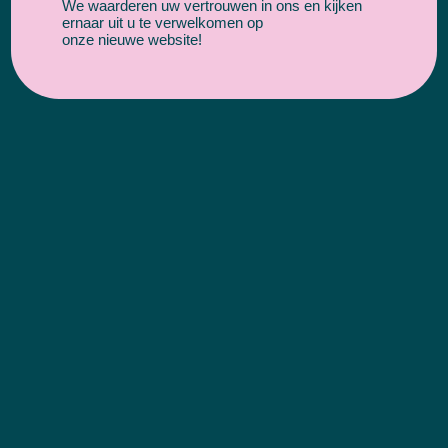
We waarderen uw vertrouwen in ons en kijken
ernaar uit u te verwelkomen op
onze nieuwe website!
Over ons
Online Infinity is een full-service
online reclame bureau gevestigd in
Rotterdam.